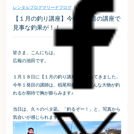
レンタルブログ
マリーナブログ
| 2024-01-19
【１月の釣り講座】今年１発目の講座で
見事な釣果が！！
皆さま、こんにちは。
広報の池田です。
１月１８日に【１月の釣り講座】へ行ってきました。
今年１発目の講師は、椙尾和義さん⚓どんな大物が釣
れるか期待で胸が膨らみます♪
当日は、久々のベタ凪。「釣るぞー！」と、写真から
気合いが感じられます☀️