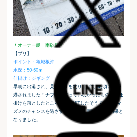
＊オーナー艇 南砂様＊
【ブリ】
ポイント：亀城根沖
水深
：50-60ｍ
仕掛け：ジギング
早朝に出港され、見事ブリを釣り上げて8時頃には帰
港されました！
ナブラは立っていなかったものの、仕
掛けを落としたところ、見事HITしたそうです。朝マ
ズメのチャンスを逃さず出港され、素晴らしい釣果と
なりました。