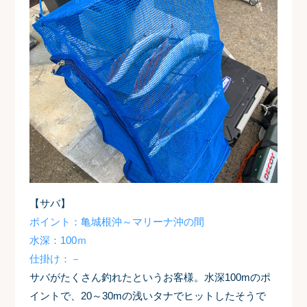
【サバ】
ポイント：亀城根沖～マリーナ沖の間
水深：100ｍ
仕掛け：－
サバがたくさん釣れたというお客様。水深100mのポ
イントで、20～30mの浅いタナでヒットしたそうで