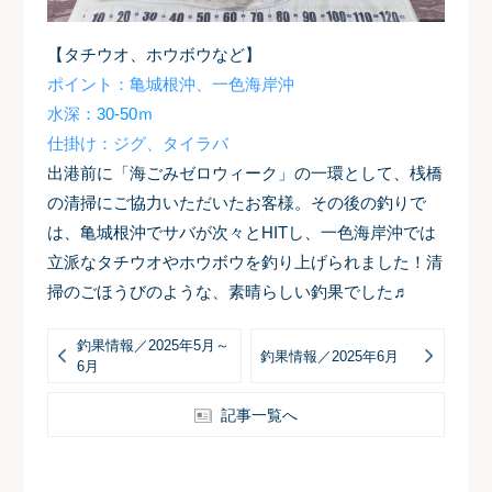
【タチウオ、ホウボウなど】
ポイント：亀城根沖、一色海岸沖
水深
：30-50ｍ
仕掛け：ジグ、タイラバ
出港前に「海ごみゼロウィーク」の一環として、桟橋
の清掃にご協力いただいたお客様。その後の釣りで
は、亀城根沖でサバが次々とHITし、一色海岸沖では
立派なタチウオやホウボウを釣り上げられました！
清
掃のごほうびのような、素晴らしい釣果でした♬
釣果情報／2025年5月～
釣果情報／2025年6月
6月
記事一覧へ