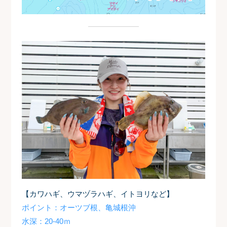
【カワハギ、ウマヅラハギ、イトヨリなど】
ポイント：オーツブ根、亀城根沖
水深：20-40ｍ