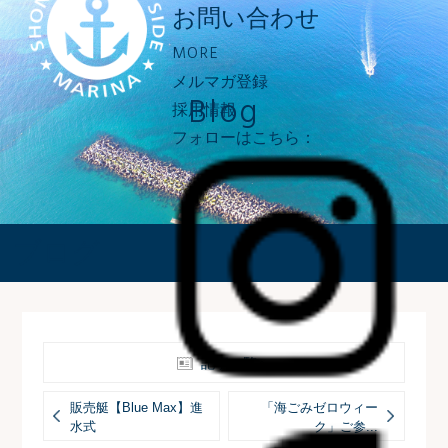
お問い合わせ
MORE
メルマガ登録
Blog
採用情報
フォローはこちら：
ブログ
記事一覧へ
販売艇【Blue Max】進
「海ごみゼロウィー
水式
ク」ご参...