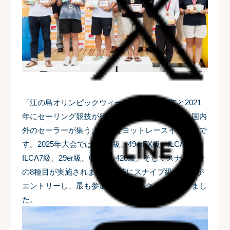
「江の島オリンピックウィーク」は、1964年と2021
年にセーリング競技が行われた江の島を舞台に、国内
外のセーラーが集う大規模なヨットレースイベントで
す。
2025年大会では、470級、49erFX級、ILCA6級、
ILCA7級、29er級、OP級、420級、そしてスナイプ級
の8種目が実施されました。
特にスナイプ級は92艇が
エントリーし、最も参加艇数の多いクラスとなりまし
た。