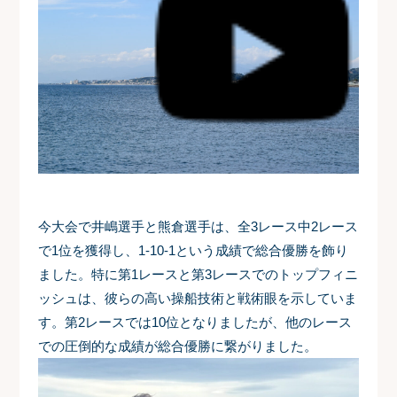
今大会で井嶋選手と熊倉選手は、全3レース中2レース
で1位を獲得し、1-10-1という成績で総合優勝を飾り
ました。
特に第1レースと第3レースでのトップフィニ
ッシュは、彼らの高い操船技術と戦術眼を示していま
す。
第2レースでは10位となりましたが、他のレース
での圧倒的な成績が総合優勝に繋がりました。