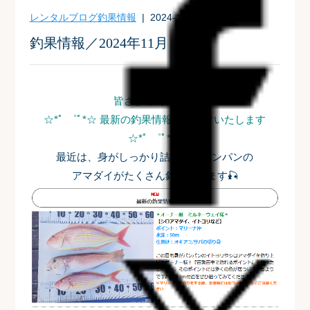
レンタルブログ
釣果情報
| 2024-11-14
釣果情報／2024年11月
皆さまこんにちは
☆*ﾟ ゜ﾟ*☆ 最新の釣果情報をお届けいたします
☆*ﾟ
゜ﾟ*☆
最近は、身がしっかり詰まったパンパンの
アマダイがたくさん釣れています🎣