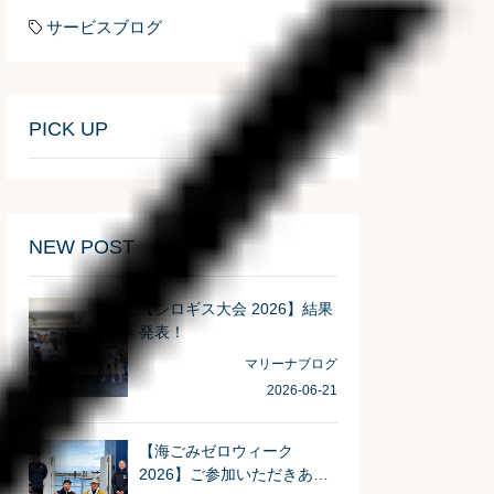
サービスブログ
PICK UP
NEW POST
【シロギス大会 2026】結果
発表！
マリーナブログ
2026-06-21
【海ごみゼロウィーク
2026】ご参加いただきあり