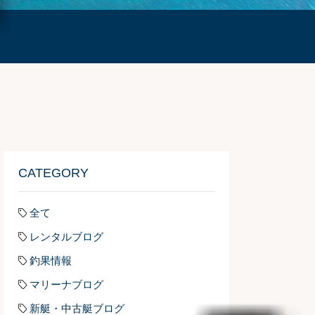
CATEGORY
全て
レンタルブログ
釣果情報
マリーナブログ
新艇・中古艇ブログ