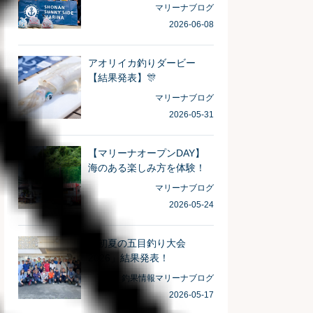
がとうございました！
マリーナブログ
2026-06-08
アオリイカ釣りダービー
【結果発表】🎊
マリーナブログ
2026-05-31
【マリーナオープンDAY】
海のある楽しみ方を体験！
マリーナブログ
2026-05-24
「初夏の五目釣り大会
2026」結果発表！
釣果情報
マリーナブログ
2026-05-17