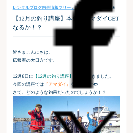
レンタルブログ
釣果情報
マリーナブログ
| 2023-12-16
【12月の釣り講座】本命のアマダイGET
なるか！？
皆さまこんにちは。
広報室の大日方です。
12月8日に
【12月の釣り講座】
へ行ってきました。
今回の講座では
『アマダイ』
を狙います🐟
さて、どのような釣果だったのでしょうか！？