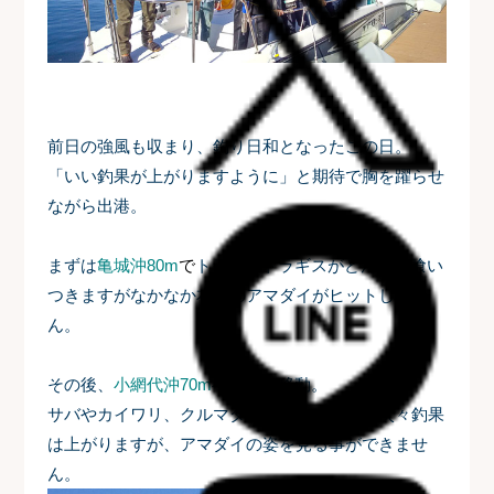
前日の強風も収まり、釣り日和となったこの日。
「いい釣果が上がりますように」と期待で胸を躍らせ
ながら出港。
まずは
亀城沖80m
で
トライ。トラギスがどんどん喰い
つきますがなかなか本命のアマダイがヒットしませ
ん。
その後、
小網代沖70m
へ場所を移動。
サバやカイワリ、クルマダイ、ヒメコダイと次々釣果
は上がりますが、アマダイの姿を見る事ができませ
ん。