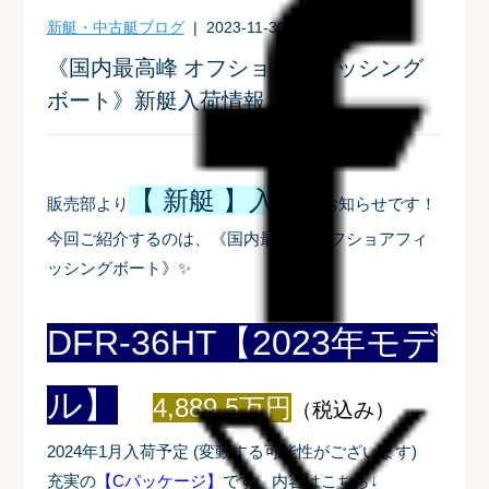
新艇・中古艇ブログ
| 2023-11-30
《国内最高峰 オフショアフィッシング
ボート》新艇入荷情報.o○
【 新艇 】入荷
販売部より
のお知らせです！
今回ご紹介するのは、
《国内最高峰 オフショアフィ
ッシングボート
》
✨
DFR-36HT【2023年モデ
ル】
4,889.5万円
（税込み）
2024年1月入荷予定
(変動する可能性がございます)
充実の
【Cパッケージ】
です。内容はこちら↓