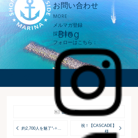
お問い合わせ
MORE
メルマガ登録
Blog
採用情報
フォローはこちら：
ブログ
記事一覧へ
祝！【CASCADE】
約2,700人を魅了°˖✧...
様 ...