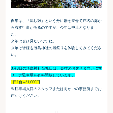
例年は、「流し雛」という舟に雛を乗せて芦名の海か
ら流す行事があるのですが、今年は中止となりまし
た。
来年はぜひ見たいですね。
来年は皆様も淡島神社の雛祭りを体験してみてくださ
い。
3月3日の淡島神社祭礼日は、参拝のお客さま向けにマ
リーナ駐車場を有料開放しています。
1日1台→\1,000円
※駐車場入口のスタッフまたは向かいの事務所までお
声かけください。