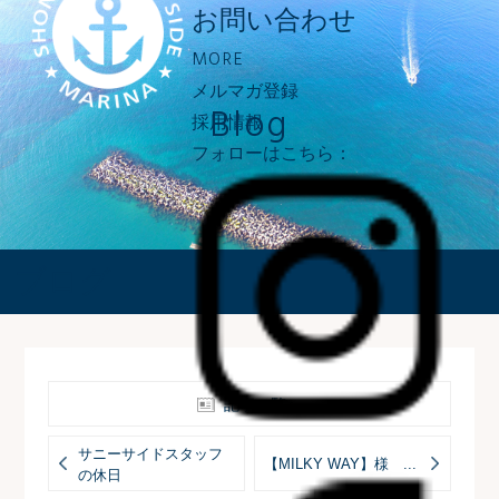
お問い合わせ
MORE
メルマガ登録
Blog
採用情報
フォローはこちら：
ブログ
記事一覧へ
サニーサイドスタッフ
【MILKY WAY】様 ...
の休日