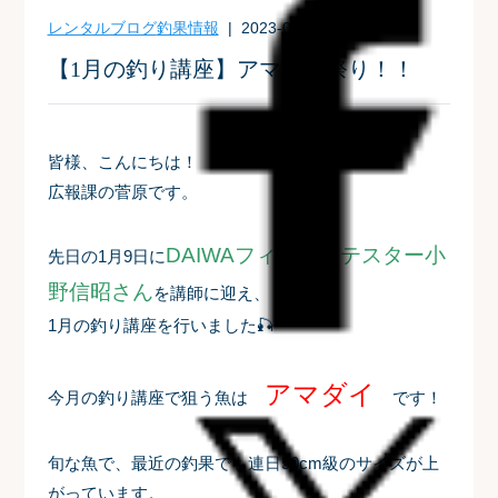
レンタルブログ
釣果情報
| 2023-01-14
【1月の釣り講座】アマダイ祭り！！
皆様、こんにちは！
広報課の菅原です。
DAIWAフィールドテスター小
先日の1月9日に
野信昭さん
を講師に迎え、
1月の釣り講座を行いました🎣
アマダイ
今月の釣り講座で狙う魚は
です！
旬な魚で、最近の釣果でも連日50cm級のサイズが上
がっています。