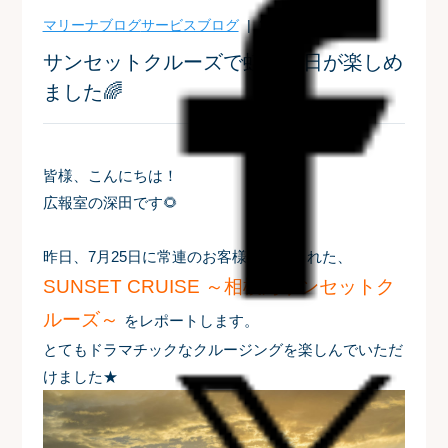
マリーナブログ
サービスブログ
| 2022-07-26
サンセットクルーズで虹と夕日が楽しめ
ました🌈
皆様、こんにちは！
広報室の深田です🌻
昨日、7月25日に常連のお客様が体験された、
SUNSET CRUISE ～相模湾サンセットク
ルーズ～
をレポートします。
とてもドラマチックなクルージングを楽しんでいただ
けました★