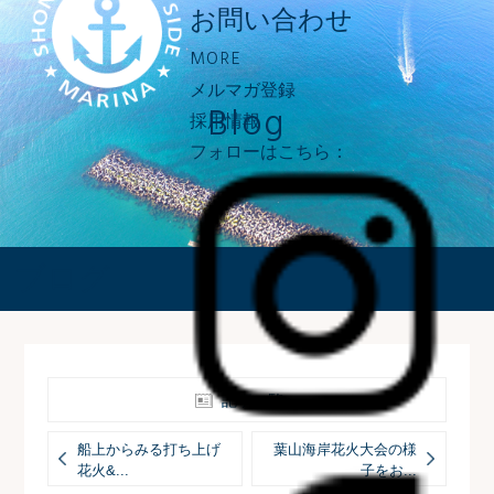
お問い合わせ
MORE
メルマガ登録
Blog
採用情報
フォローはこちら：
ブログ
記事一覧へ
船上からみる打ち上げ
葉山海岸花火大会の様
花火&...
子をお...