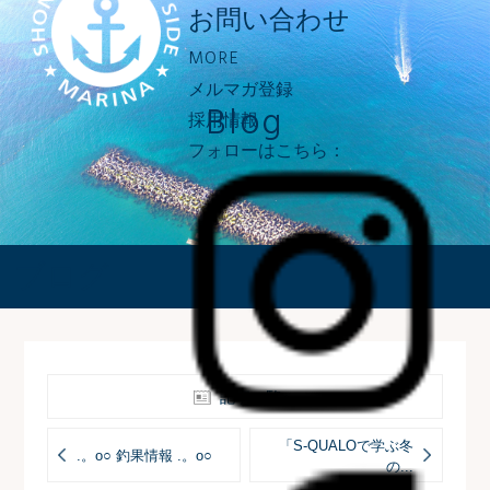
お問い合わせ
MORE
メルマガ登録
Blog
採用情報
フォローはこちら：
ブログ
記事一覧へ
「S-QUALOで学ぶ冬
.。o○ 釣果情報 .。o○
の...