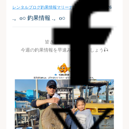
レンタルブログ
釣果情報
マリーナブログ
| 2021-11-26
.。o○ 釣果情報 .。o○
皆さまこんにちは!!
今週の釣果情報を早速みていきましょう🎣