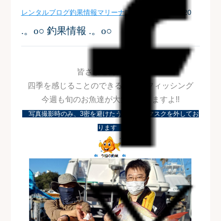
レンタルブログ
釣果情報
マリーナブログ
| 2021-11-20
.。o○ 釣果情報 .。o○
皆さまこんにちは!!
四季を感じることのできるボートフィッシング
今週も旬のお魚達が大集合してますよ!!
写真
撮影時のみ
、3密を避けたうえで一部
マスクを外して
お
り
ます