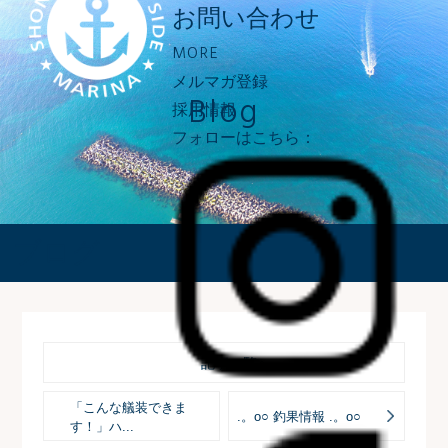
お問い合わせ
MORE
メルマガ登録
Blog
採用情報
フォローはこちら：
ブログ
記事一覧へ
「こんな艤装できま
.。o○ 釣果情報 .。o○
す！」ハ...