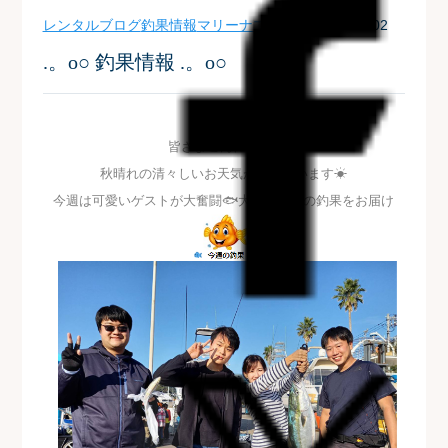
レンタルブログ
釣果情報
マリーナブログ
| 2021-11-02
.。o○ 釣果情報 .。o○
皆さまこんにちは!!
秋晴れの清々しいお天気が続いています☀
今週は可愛いゲストが大奮闘🐟大人顔負けの釣果をお届け