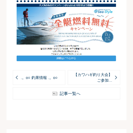
【カワハギ釣り大会】
.。o○ 釣果情報 .。o○
ご参加...
記事一覧へ