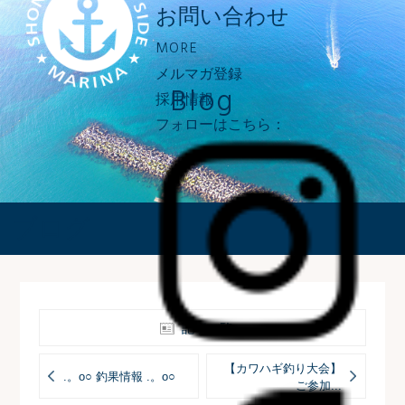
お問い合わせ
MORE
メルマガ登録
Blog
採用情報
フォローはこちら：
ブログ
記事一覧へ
【カワハギ釣り大会】
.。o○ 釣果情報 .。o○
ご参加...