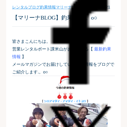
レンタルブログ
釣果情報
マリーナブログ
| 2020-12-21
【マリーナBLOG】釣果情報.。o○
皆さまこんにちは。
営業レンタルボート課米山がお届けする【
最新釣果
情報
】
メールマガジンでお届けしている釣果情報をブログで
ご紹介します.。o○