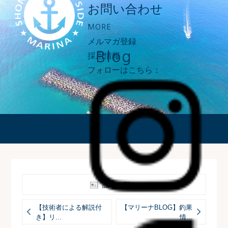
お問い合わせ
MORE
メルマガ登録
Blog
採用情報
フォローはこちら：
ブログ
記事一覧へ
【技術者による解説付
【マリーナBLOG】釣果
き】リ...
情...