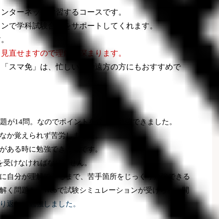
インターネット学習するコースです。
ョンで学科試験合格をサポートしてくれます。
す。
も見直せますので理解が深まります。
る「スマ免」は、忙しい方や遠方の方にもおすすめで
問題が
14
問。なのでポイントを絞って勉強できました。
なか覚えられず苦労しました。
がある時に勉強できる点です。
を受けなければなりません。
に自分が理解できるまで、苦手箇所をじっくり勉強できる
解く問題も、
Web
で試験シミュレーションが受けられ、間
り返し、勉強しました。