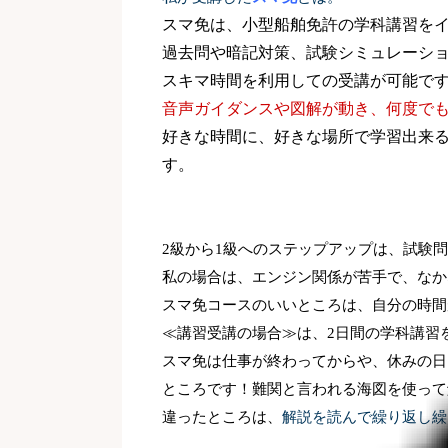
スマ免は、小型船舶免許の学科講習を
過去問や暗記対策、試験シミュレーシ
スキマ時間を利用しての受講が可能で
音声ガイダンスや図解が動き、何度で
好きな時間に、好きな場所で学習出来
す。
2級から1級へのステップアップは、試験
私の場合は、エンジン関係が苦手で、なか
スマ免コースのいいところは、自分の時間
≪講習受講の場合≫は、
2
日間の学科講習
スマ免は仕事が終わってからや、休みの日
ところです！
難関と言われる海図を使って
違ったところは、
解説を読んで繰り返し繰