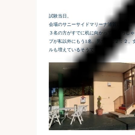
試験当日。
会場のサニーサイドマリーナ浦賀に到着。
３名の方がすでに机に向かっていらっしゃ
プが私以外にもう
1
名。
男女比は２：２。
ルも増えているそうですね。