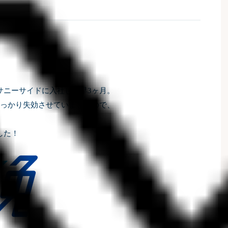
サニーサイドに入社して早
3
ヶ月。
っかり失効させていましたので、
した！