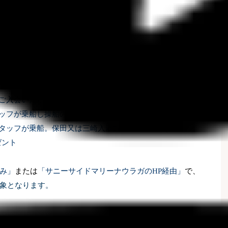
た方への特典をご紹介
ートにご入会いただき、船をレンタルした際に＝
ッフが乗船し操船の基本をレクチャー)
スタッフが乗船。保田又は三崎入港方法説明・案内)
ゼント
み」
または
「サニーサイドマリーナウラガの
HP
経由」
で、
象となります。