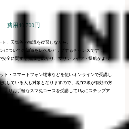
ス 費用
40,700
円
ート、天気等の知識を復習しながら、
ンについての知識をレベルアップするチャンスです！
や安全に関する知識も広がり、マリンライフ・操船がより
ット・スマートフォン端末などを使いオンラインで受講し
失効している人も対象となりますので、現在
2
級が有効の方
、よりお手軽なスマ免コースを受講して
1
級にステップア