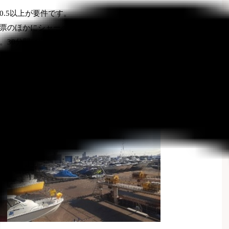
0.5
以上が要件です。
票のほかにシャーペン、消しゴム、ディバイダー、製図用
。
30
分間は退出不可となっていて、
14
問を
70
分で解き、終
ました!!