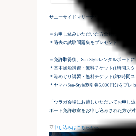
サニーサイドマリーナウラガで申し込まれ
＝お申し込みいただいた方全員に＝
＊過去の試験問題集をプレゼント
＝免許取得後、Sea-Styleレンタルボ
＊基本操船講習・無料チケット(1時間スタ
＊港めぐり講習・無料チケット(約2時間
＊ヤマハ
Sea-Style
割引券
5,000
円分をプレ
「ウラガ会場にお越しいただいてお申し込
ボート免許教室をお申し込みされた方が対
▽
申し込みはこちらから