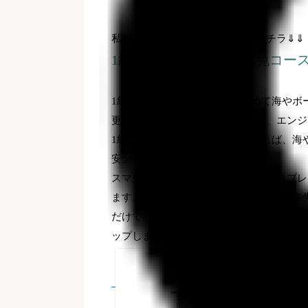
私が受講したスマ免のコースがコチラ
⇓⇓
1
級ステップアップスマ免コー
1
級へのステップアップは、改めて海やボ
更に海図が描けるようになったり、エンジ
1
級小型船舶操縦士免許を取得すれば、海
安全に
より楽しくなるはず。
スマ免コースの講習は、パソコン・タブレ
ます。
２級（
旧
4
級）免許を所有し、現在
だけでなく、
免許が失効してしまった方も
ップしませんか♪