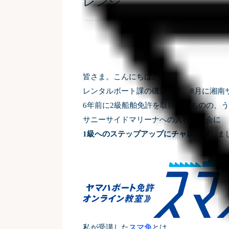
レンジ
皆さま。こんにちは。
レンタルボート課の磯部です。
8
月に湘南
6
年前に
2
級船舶免許を取得したものの、う
サニーサイドマリーナへの入社を機会に
1級へのステップアップにチャレンジ
しま
私が受講した
スマ免
とは。