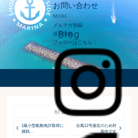
お問い合わせ
MORE
メルマガ登録
Blog
採用情報
フォローはこちら：
ブログ
記事一覧へ
1級小型船舶免許取得に
台風12号接近のため対
挑戦...
策中です