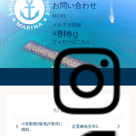
お問い合わせ
MORE
メルマガ登録
Blog
採用情報
フォローはこちら：
ブログ
記事一覧へ
小型船舶2級免許取得に
定置網漁見学ὄ...
挑戦...