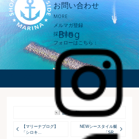
お問い合わせ
MORE
メルマガ登録
Blog
採用情報
フォローはこちら：
ブログ
記事一覧へ
【マリーナブログ】
NEWシースタイル艇
「シロキ...
「SR...