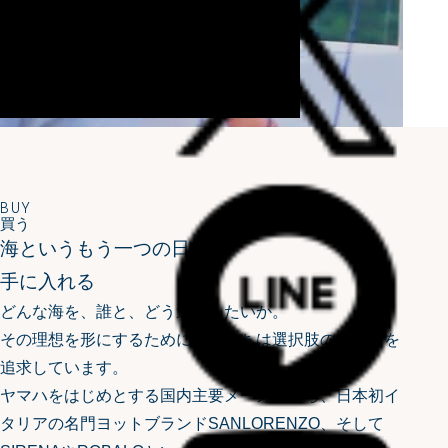
BUY
買う
海というもう一つの日常を
手に入れる
どんな海を、誰と、どう過ごしたいか。
その理想を形にするために、私たちは選択肢の豊かさを
追求しています。
ヤマハをはじめとする国内主要メーカーから、日本初イ
タリアの名門ヨットブランドSANLORENZO、
そして